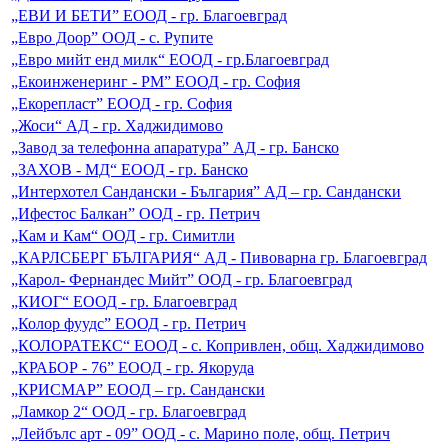
„ЕВИ И БЕТИ” ЕООД - гр. Благоевград
„Евро Доор” ООД - с. Рупите
„Евро мийт енд милк“ ЕООД - гр.Благоевград
„Екоинженеринг - РМ” ЕООД - гр. София
„Екорепласт” ЕООД - гр. София
„Жоси“ АД - гр. Хаджидимово
„Завод за телефонна апаратура” АД - гр. Банско
„ЗАХОВ - МД“ ЕООД - гр. Банско
„Интерхотел Сандански - България” АД – гр. Сандански
„Ифестос Балкан” ООД - гр. Петрич
„Кам и Кам“ ООД - гр. Симитли
„КАРЛСБЕРГ БЪЛГАРИЯ“ АД - Пивоварна гр. Благоевград
„Карол- Фернандес Мийт” ООД - гр. Благоевград
„КИОГ“ ЕООД - гр. Благоевград
„Колор фуудс” ЕООД - гр. Петрич
„КОЛОРАТЕКС“ ЕООД - с. Копривлен, общ. Хаджидимово
„КРАБОР - 76” ЕООД - гр. Якоруда
„КРИСМАР” ЕООД – гр. Сандански
„Ламкор 2“ ООД - гр. Благоевград
„Лейбълс арт - 09” ООД - с. Марино поле, общ. Петрич