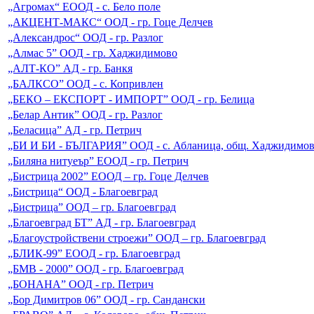
„Агромах“ ЕООД - с. Бело поле
„АКЦЕНТ-МАКС“ ООД - гр. Гоце Делчев
„Александрос“ ООД - гр. Разлог
„Алмас 5” ООД - гр. Хаджидимово
„АЛТ-КО” АД - гр. Банкя
„БАЛКСО” ООД - с. Копривлен
„БЕКО – ЕКСПОРТ - ИМПОРТ” ООД - гр. Белица
„Белар Антик” ООД - гр. Разлог
„Беласица” АД - гр. Петрич
„БИ И БИ - БЪЛГАРИЯ” ООД - с. Абланица, общ. Хаджидимо
„Биляна нитуеър” ЕООД - гр. Петрич
„Бистрица 2002” ЕООД – гр. Гоце Делчев
„Бистрица“ ООД - Благоевград
„Бистрица” ООД – гр. Благоевград
„Благоевград БТ” АД - гр. Благоевград
„Благоустройствени строежи” ООД – гр. Благоевград
„БЛИК-99” ЕООД - гр. Благоевград
„БМВ - 2000” ООД - гр. Благоевград
„БОНАНА” ООД - гр. Петрич
„Бор Димитров 06” ООД - гр. Сандански