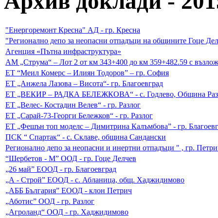
Архив доклади - 2015
"Енергоремонт Кресна" АД - гр. Кресна
"Регионално депо за неопасни отпадъци на общините Гоце Де
Агенция «Пътна инфраструктура»
АМ „Струма“ – Лот 2 от км 343+400 до км 359+482.59 с възл
ЕТ “Меил Комерс – Илиян Тодоров” – гр. София
ЕТ „Анжела Лазова – Висота“- гр. Благоевград
ЕТ „ВЕКИР – РАДКА БЕЛЕЖКОВА“ - с. Годлево, Община Раз
ЕТ „Велес- Костадин Велев“ - гр. Разлог
ЕТ „Сарай-73-Георги Бележков“ - гр. Разлог
ЕТ „Фешън топ моделс – Димитрина Калъмбова” - гр. Благоев
ПСК “ Спартак“ - с. Склаве, община Сандански
Регионално депо за неопасни и инертни отпадъци " , гр. Петри
“Шербетов - М” ООД - гр. Гоце Делчев
„26 май” ЕООД - гр. Благоевград
„А - Строй” ЕООД - с. Абланица, общ. Хаджидимово
„АББ България” ЕООД - клон Петрич
„Аботис” ООД - гр. Разлог
„Агроланд“ ООД - гр. Хаджидимово