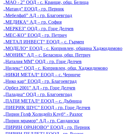
„МАО - 2” ООД - с. Краище, общ. Белица
„Матанд” ЕООД - гр. Перник
„Мебелфаб” АД - гр. Благоевград
„МЕДИКА“ АД – гр. София
„МЕРКЕЗ” ООД - гр. Гоце Делчев
„МЕС-КО” ЕООД - гр. Петрич
„МЕТАЛ ИНВЕСТ“ ЕООД – с. Гърмен
„МОДЕЛО“ ЕООД - с. Копривлен, община Хаджидимово
„МОНИК” АД – с. Беласица, общ. Петрич
„Наталия ММ” ООД - гр. Гоце Делчев
„Нидекс“ ООД - с. Копривлен, общ. Хаджидимово
„НИКИ МЕТАЛ“ ЕООД – с. Черниче
„Нико кар“ ЕООД - гр. Благоевград
„Орбел 2001” АД - гр. Гоце Делчев
„Паладиа“ ООД - гр. Благоевград
„ПАПИ МЕТАЛ“ ЕООД – с. Дъбница
„ПИЕРИК ШУС” EООД - гр. Гоце Делчев
„Пирин Голф Холидейз Клуб“ - Разлог
„Пирин мрамор“ АД - гр. Сандански
„ПИРИН ОРАНОВО” ЕООД - гр. Перник
„ПИРИН ПЕЛЛЕТ“ ЕООД - гр. Разлог