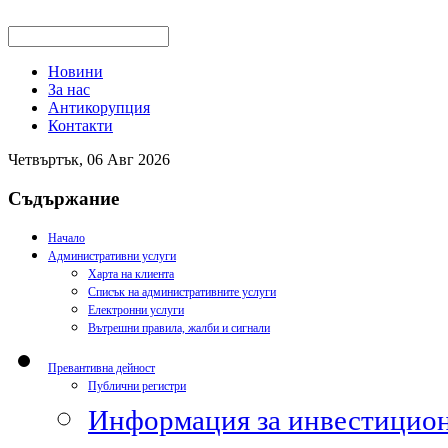
Новини
За нас
Антикорупция
Контакти
Четвъртък, 06 Авг 2026
Съдържание
Начало
Административни услуги
Харта на клиента
Списък на административните услуги
Електронни услуги
Вътрешни правила, жалби и сигнали
Превантивна дейност
Публични регистри
Информация за инвестицион