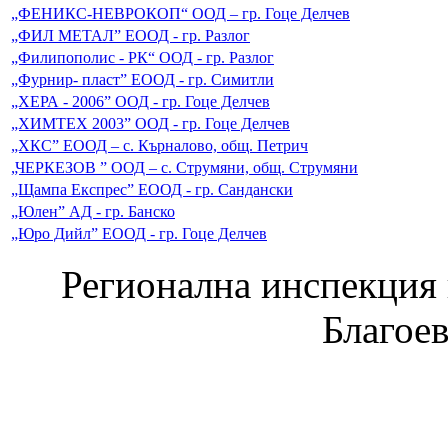
„ФЕНИКС-НЕВРОКОП“ ООД – гр. Гоце Делчев
„ФИЛ МЕТАЛ” ЕООД - гр. Разлог
„Филипополис - РК“ ООД - гр. Разлог
„Фурнир- пласт” ЕООД - гр. Симитли
„ХЕРА - 2006” ООД - гр. Гоце Делчев
„ХИМТЕХ 2003” ООД - гр. Гоце Делчев
„ХКС” ЕООД – с. Кърналово, общ. Петрич
„ЧЕРКЕЗОВ ” ООД – с. Струмяни, общ. Струмяни
„Щампа Експрес” ЕООД - гр. Сандански
„Юлен” АД - гр. Банско
„Юро Дийл” ЕООД - гр. Гоце Делчев
Регионална инспекция п
Благое