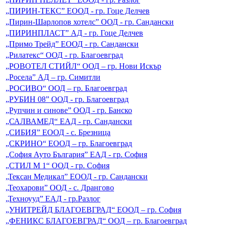
„ПИРИН-ТЕКС” ЕООД - гр. Гоце Делчев
„Пирин-Шарлопов хотелс” ООД - гр. Сандански
„ПИРИНПЛАСТ” АД - гр. Гоце Делчев
„Примо Трейд” ЕООД - гр. Сандански
„Рилатекс“ ООД - гр. Благоевград
„РОВОТЕЛ СТИЙЛ“ ООД – гр. Нови Искър
„Росела” АД – гр. Симитли
„РОСИВО“ ООД – гр. Благоевград
„РУБИН 08” ООД - гр. Благоевград
„Рупчин и синове” ООД - гр. Банско
„САЛВАМЕД“ ЕАД - гр. Сандански
„СИБИЯ” ЕООД - с. Брезница
„СКРИНО“ ЕООД – гр. Благоевград
„София Ауто България” ЕАД - гр. София
„СТИЛ М 1“ ООД - гр. София
„Тексан Медикал” ЕООД - гр. Сандански
„Теохарови” ООД - с. Дрангово
„Техноууд” ЕАД - гр.Разлог
„УНИТРЕЙД БЛАГОЕВГРАД“ ЕООД – гр. София
„ФЕНИКС БЛАГОЕВГРАД“ ООД – гр. Благоевград