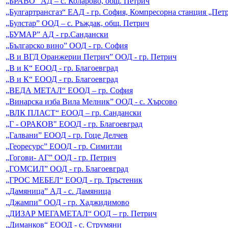
„БРАВО” АД – с. Коларово, общ. Петрич
„Булгартрансгаз“ ЕАД - гр. София, Компресорна станция „Пет
„Булстар” ООД – с. Ръждак, общ. Петрич
„БУМАР” АД - гр.Сандански
„Българско вино” ООД - гр. София
„В и ВГД Оранжерии Петрич” ООД - гр. Петрич
„В и К“ ЕООД - гр. Благоевград
„В и К“ ЕООД - гр. Благоевград
„ВЕДА МЕТАЛ“ ЕООД – гр. София
„Винарска изба Вила Мелник” ООД - с. Хърсово
„ВЛК ПЛАСТ“ ЕООД – гр. Сандански
„Г - ОРАКОВ" ЕООД - гр. Благоевград
„Галвани” ЕООД - гр. Гоце Делчев
„Георесурс” ЕООД - гр. Симитли
„Гогови- АГ” ООД - гр. Петрич
„ГОМСИЛ” ООД - гр. Благоевград
„ГРОС МЕБЕЛ“ ЕООД - гр. Тръстеник
„Дамяница” АД - с. Дамяница
„Джампи” ООД - гр. Хаджидимово
„ДИЗАР МЕГАМЕТАЛ“ ООД – гр. Петрич
„Диманков“ ЕООД - с. Струмяни