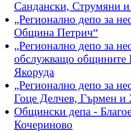
Сандански, Струмяни и
„Регионално депо за не
Община Петрич“
„Регионално депо за не
обслужващо общините Ра
Якоруда
„Регионално депо за н
Гоце Делчев, Гърмен и
Общински депа - Благое
Кочериново