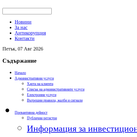
Новини
За нас
Антикорупция
Контакти
Петък, 07 Авг 2026
Съдържание
Начало
Административни услуги
Харта на клиента
Списък на административните услуги
Електронни услуги
Вътрешни правила, жалби и сигнали
Превантивна дейност
Публични регистри
Информация за инвестицион