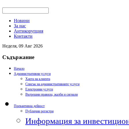
Новини
За нас
Антикорупция
Контакти
Неделя, 09 Авг 2026
Съдържание
Начало
Административни услуги
Харта на клиента
Списък на административните услуги
Електронни услуги
Вътрешни правила, жалби и сигнали
Превантивна дейност
Публични регистри
Информация за инвестицион