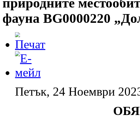
природните местообит
фауна BG0000220 „До
Петък, 24 Ноември 202
О
Б
Я