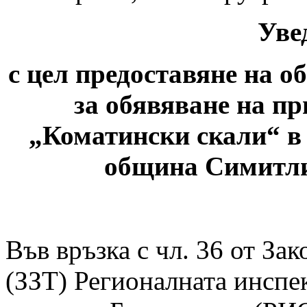
Уве
с цел предоставяне на о
за обявяване на п
„Коматински скали“ в 
община Симитли
Във връзка с чл. 36 от За
(ЗЗТ) Регионалната инспе