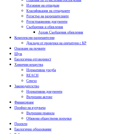
Решения по отчисления/обезпечения
Изгаряне на отпадъци
Класификация на отпадъците
Регистър на разрешителните
Регистрационни документи
Съобщения и обявления
Архив Съобщения обявления
Комплексни разрешителни
Доклади от проверки на оператори с КР
Опазване на почвите
Шум
Екологична отговорност
Химични вещества
Нормативна уредба
REACH
Севезо
Законодателство
Нормативни документи
Вътрешни актове
Финансиране
Профил на купувача
Вътрешни правила
Обявени обществени поръчки
Проекти
Екологично образование