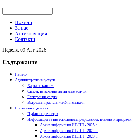
Новини
За нас
Антикорупция
Контакти
Неделя, 09 Авг 2026
Съдържание
Начало
Административни услуги
Харта на клиента
Списък на административните услуги
Електронни услуги
Вътрешни правила, жалби и сигнали
Превантивна дейност
Публични регистри
Информация за инвестиционни предложения, планове и програми
Архив информация ИП/ПП - 2025 г.
Архив информация ИП/ПП - 2024 г.
Архив информация ИП/ПП - 2023 г.