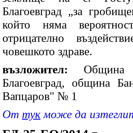
Благоевград „за гробище
който няма вероятнос
отрицателно въздейст
човешкото здраве.
възложител:
Община Б
Благоевград, община Бан
Вапцаров" № 1
От
тук
може да изтеглит