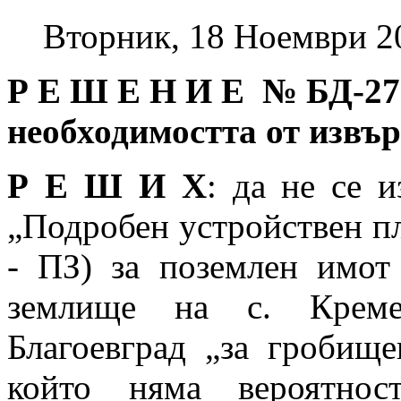
Вторник, 18 Ноември 2
Р Е Ш Е Н И Е № БД
-27
необходимостта от извъ
Р Е Ш И Х
: да не се 
„Подробен устройствен пл
- ПЗ) за поземлен имо
землище на с. Креме
Благоевград „за гробище
който няма вероятнос