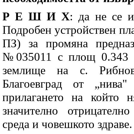
Р Е Ш И Х
: да не се 
Подробен устройствен пла
ПЗ) за промяна предна
№035011 с площ 0.343 д
землище на с. Рибнов
Благоевград от „нива"
прилагането на който н
значително отрицателно
среда и човешкото здраве.