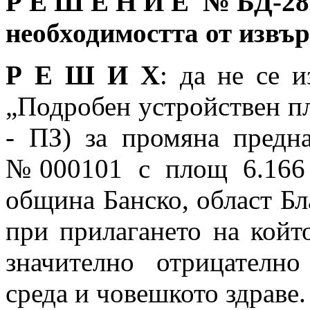
Р Е Ш Е Н И Е № БД
-28
необходимостта от извъ
Р Е Ш И Х
: да не се 
„Подробен устройствен пл
- ПЗ) за промяна предн
№000101 с площ 6.166 
община Банско, област Бл
при прилагането на койт
значително отрицателно
среда и човешкото здраве.