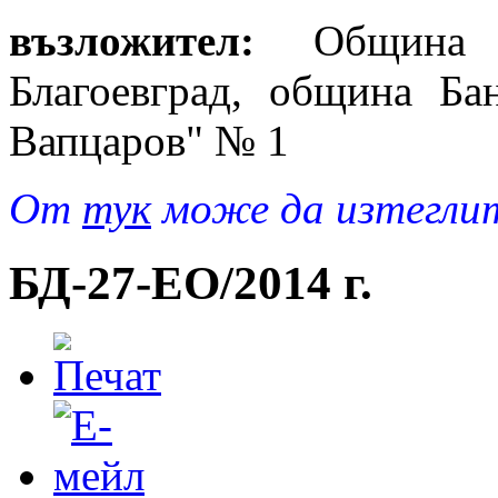
възложител:
Община Б
Благоевград, община Бан
Вапцаров" № 1
От
тук
може да изтеглит
БД-27-EO/2014 г.