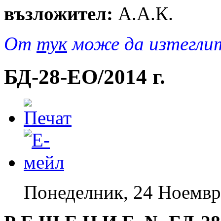
възложител:
А.А.К.
От
тук
може да изтеглит
БД-28-EO/2014 г.
Понеделник, 24 Ноемвр