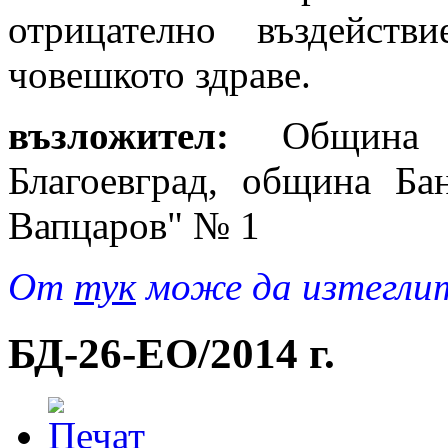
отрицателно въздейст
човешкото здраве.
възложител:
Община Б
Благоевград, община Бан
Вапцаров" № 1
От
тук
може да изтеглит
БД-26-EO/2014 г.