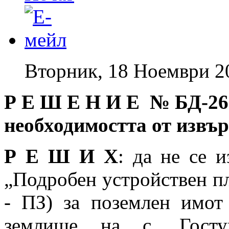
Вторник, 18 Ноември 2
Р Е Ш Е Н И Е № БД
-26
необходимостта от извъ
Р Е Ш И Х
: да не се 
„Подробен устройствен пл
- ПЗ) за поземлен имо
землище на с. Госту