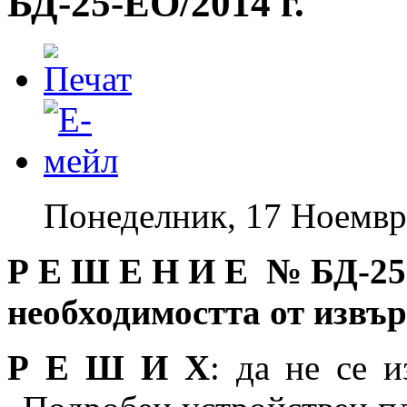
БД-25-EO/2014 г.
Понеделник, 17 Ноемвр
Р Е Ш Е Н И Е № БД
-25
необходимостта от извъ
Р Е Ш И Х
: да не се 