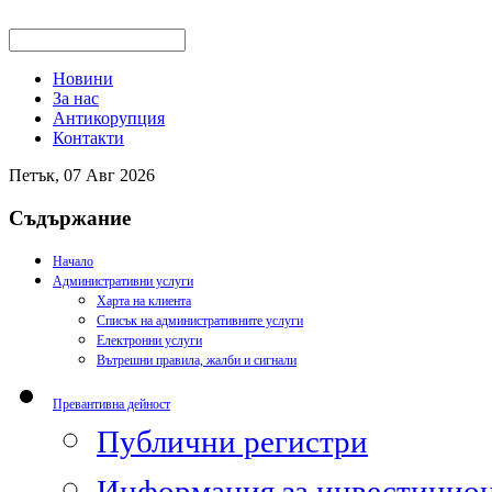
Новини
За нас
Антикорупция
Контакти
Петък, 07 Авг 2026
Съдържание
Начало
Административни услуги
Харта на клиента
Списък на административните услуги
Електронни услуги
Вътрешни правила, жалби и сигнали
Превантивна дейност
Публични регистри
Информация за инвестицион