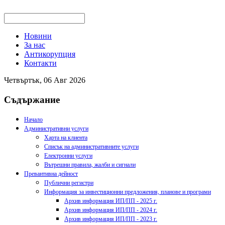
Новини
За нас
Антикорупция
Контакти
Четвъртък, 06 Авг 2026
Съдържание
Начало
Административни услуги
Харта на клиента
Списък на административните услуги
Електронни услуги
Вътрешни правила, жалби и сигнали
Превантивна дейност
Публични регистри
Информация за инвестиционни предложения, планове и програми
Архив информация ИП/ПП - 2025 г.
Архив информация ИП/ПП - 2024 г.
Архив информация ИП/ПП - 2023 г.