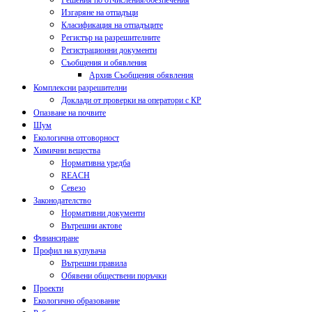
Решения по отчисления/обезпечения
Изгаряне на отпадъци
Класификация на отпадъците
Регистър на разрешителните
Регистрационни документи
Съобщения и обявления
Архив Съобщения обявления
Комплексни разрешителни
Доклади от проверки на оператори с КР
Опазване на почвите
Шум
Екологична отговорност
Химични вещества
Нормативна уредба
REACH
Севезо
Законодателство
Нормативни документи
Вътрешни актове
Финансиране
Профил на купувача
Вътрешни правила
Обявени обществени поръчки
Проекти
Екологично образование