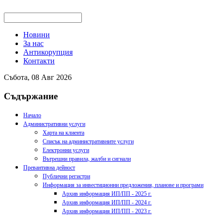
Новини
За нас
Антикорупция
Контакти
Събота, 08 Авг 2026
Съдържание
Начало
Административни услуги
Харта на клиента
Списък на административните услуги
Електронни услуги
Вътрешни правила, жалби и сигнали
Превантивна дейност
Публични регистри
Информация за инвестиционни предложения, планове и програми
Архив информация ИП/ПП - 2025 г.
Архив информация ИП/ПП - 2024 г.
Архив информация ИП/ПП - 2023 г.