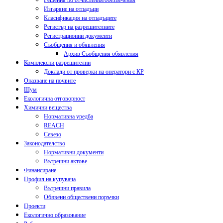
Решения по отчисления/обезпечения
Изгаряне на отпадъци
Класификация на отпадъците
Регистър на разрешителните
Регистрационни документи
Съобщения и обявления
Архив Съобщения обявления
Комплексни разрешителни
Доклади от проверки на оператори с КР
Опазване на почвите
Шум
Екологична отговорност
Химични вещества
Нормативна уредба
REACH
Севезо
Законодателство
Нормативни документи
Вътрешни актове
Финансиране
Профил на купувача
Вътрешни правила
Обявени обществени поръчки
Проекти
Екологично образование