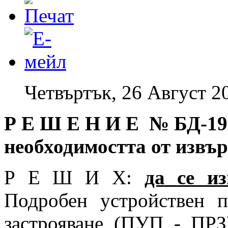
Четвъртък, 26 Август 2
Р Е Ш Е Н И Е № БД
-19
необходимостта от извъ
Р Е Ш И Х:
да
се и
Подробен устройствен 
застрояване (ПУП - ПР