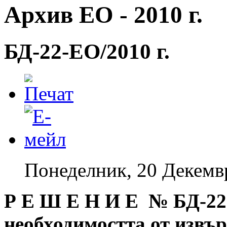
Архив ЕО - 2010 г.
БД-22-EO/2010 г.
Понеделник, 20 Декемв
Р Е Ш Е Н И Е № БД
-22
необходимостта от извъ