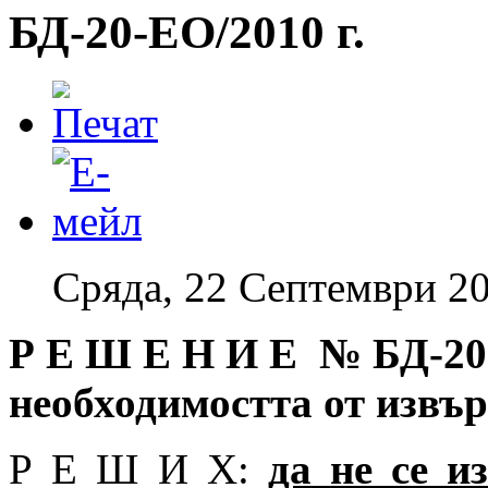
БД-20-EO/2010 г.
Сряда, 22 Септември 20
Р Е Ш Е Н И Е № БД
-20
необходимостта от извъ
Р Е Ш И Х:
да
не се и