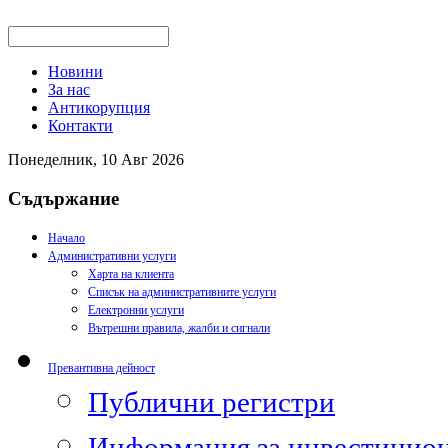
Новини
За нас
Антикорупция
Контакти
Понеделник, 10 Авг 2026
Съдържание
Начало
Административни услуги
Харта на клиента
Списък на административните услуги
Електронни услуги
Вътрешни правила, жалби и сигнали
Превантивна дейност
Публични регистри
Информация за инвестицион