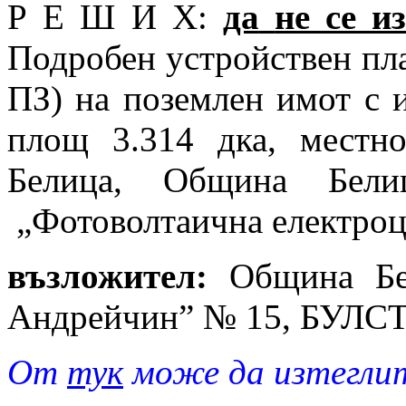
Р Е Ш И Х:
да
не се и
Подробен устройствен пла
ПЗ) на поземлен имот с 
площ 3.314 дка, местно
Белица, Община Белиц
„Фотоволтаична електроц
възложител:
Община Бел
Андрейчин” № 15, БУЛС
От
тук
може да изтеглит