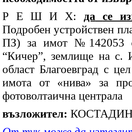
Р Е Ш И Х:
да
се и
Подробен устройствен
пл
ПЗ) за имот №142053 с
“Кичер”, землище на с.
област Благоевград с це
имота от «нива» за про
фотоволтаична централа
възложител:
КОСТАДИН
От
тук
може да изтеглит