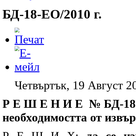
БД-18-EO/2010 г.
Четвъртък, 19 Август 2
Р Е Ш Е Н И Е № БД
-18
необходимостта от извъ
Р Е Ш И Х:
да
се и