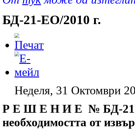
БД-21-EO/2010 г.
Неделя, 31 Октомври 20
Р Е Ш Е Н И Е № БД
-21
необходимостта от извъ