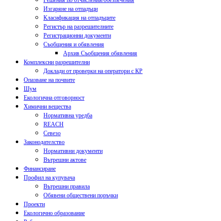
Решения по отчисления/обезпечения
Изгаряне на отпадъци
Класификация на отпадъците
Регистър на разрешителните
Регистрационни документи
Съобщения и обявления
Архив Съобщения обявления
Комплексни разрешителни
Доклади от проверки на оператори с КР
Опазване на почвите
Шум
Екологична отговорност
Химични вещества
Нормативна уредба
REACH
Севезо
Законодателство
Нормативни документи
Вътрешни актове
Финансиране
Профил на купувача
Вътрешни правила
Обявени обществени поръчки
Проекти
Екологично образование