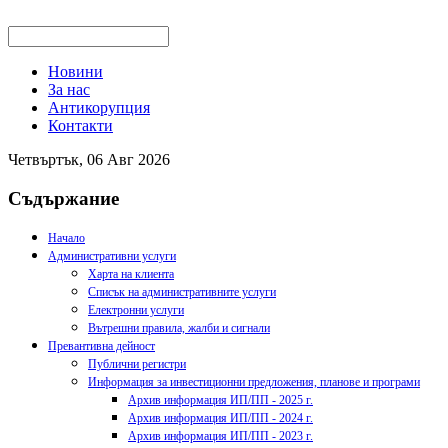
Новини
За нас
Антикорупция
Контакти
Четвъртък, 06 Авг 2026
Съдържание
Начало
Административни услуги
Харта на клиента
Списък на административните услуги
Електронни услуги
Вътрешни правила, жалби и сигнали
Превантивна дейност
Публични регистри
Информация за инвестиционни предложения, планове и програми
Архив информация ИП/ПП - 2025 г.
Архив информация ИП/ПП - 2024 г.
Архив информация ИП/ПП - 2023 г.