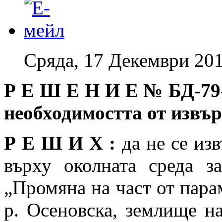
Сряда, 17 Декември 201
Р Е Ш Е Н И Е №
БД-79
необходимостта от изв
Р Е Ш И Х :
да не се из
върху околната среда з
„Промяна на част от пар
р. Осеновска, землище н