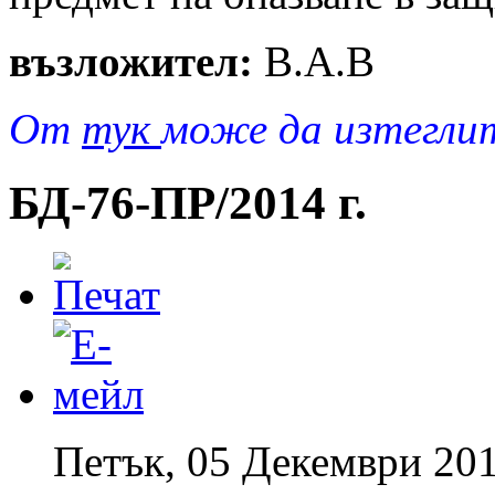
възложител:
В.А.В
От
тук
може да изтегли
БД-76-ПР/2014 г.
Петък, 05 Декември 201