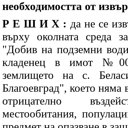
необходимостта от изв
Р Е Ш И Х :
да не се из
върху околната среда з
"Добив на подземни води
кладенец в имот №000
землището на с. Белас
Благоевград", което няма 
отрицателно възде
местообитания, популаци
предмет на опазване в за