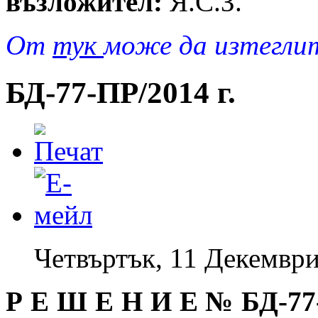
възложител:
Я.С.З.
От
тук
може да изтегли
БД-77-ПР/2014 г.
Четвъртък, 11 Декември
Р Е Ш Е Н И Е №
БД-77