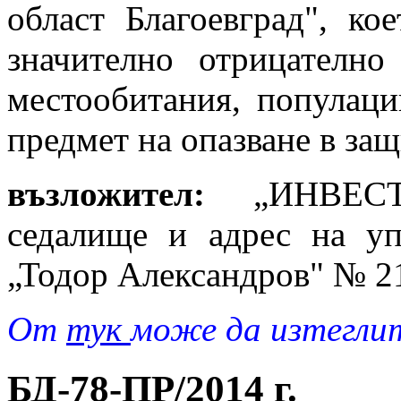
област Благоевград", ко
значително отрицателно
местообитания, популаци
предмет на опазване в за
възложител:
„ИНВЕСТ
седалище и адрес на упр
„Тодор Александров" № 21
От
тук
може да изтегли
БД-78-ПР/2014 г.