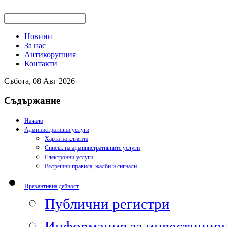
Новини
За нас
Антикорупция
Контакти
Събота, 08 Авг 2026
Съдържание
Начало
Административни услуги
Харта на клиента
Списък на административните услуги
Електронни услуги
Вътрешни правила, жалби и сигнали
Превантивна дейност
Публични регистри
Информация за инвестицион