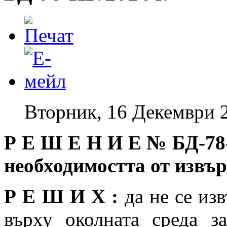
Вторник, 16 Декември 
Р Е Ш Е Н И Е №
БД-78
необходимостта от изв
Р Е Ш И Х :
да не се из
върху околната среда з