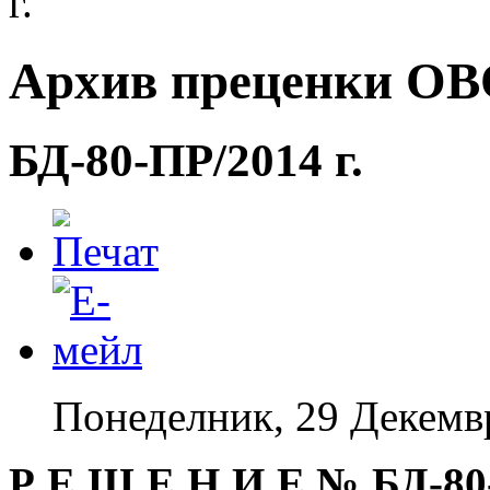
г.
Архив преценки ОВО
БД-80-ПР/2014 г.
Понеделник, 29 Декемв
Р Е Ш Е Н И Е №
БД-80