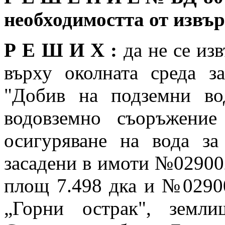
необходимостта от изв
Р Е Ш И Х :
да не се из
върху околната среда з
"Добив на подземни во
водовземно съоръжение
осигуряване на вода за
засадени в имоти №02900
площ 7.498 дка и №02900
„Горни острак", земл