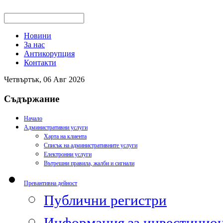
Новини
За нас
Антикорупция
Контакти
Четвъртък, 06 Авг 2026
Съдържание
Начало
Административни услуги
Харта на клиента
Списък на административните услуги
Електронни услуги
Вътрешни правила, жалби и сигнали
Превантивна дейност
Публични регистри
Информация за инвестицион