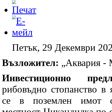
Петък, 29 Декември 202
Възложител:
„Аквария -
Инвестиционно пре
рибовъдно стопанство в 
се в поземлен имот с
местност Цикандилка по о