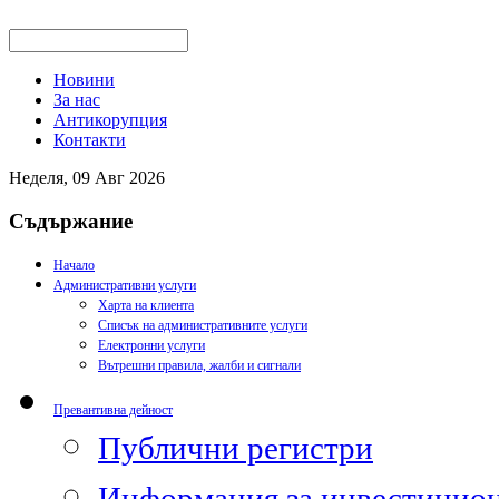
Новини
За нас
Антикорупция
Контакти
Неделя, 09 Авг 2026
Съдържание
Начало
Административни услуги
Харта на клиента
Списък на административните услуги
Електронни услуги
Вътрешни правила, жалби и сигнали
Превантивна дейност
Публични регистри
Информация за инвестицион