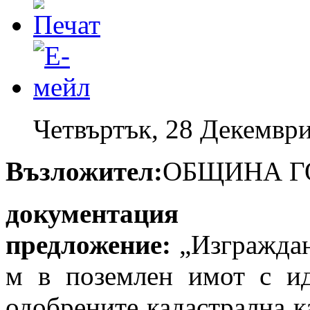
Четвъртък, 28 Декември
Възложител:
ОБЩИНА Г
документация 
предложение:
„Изграждан
м в поземлен имот с ид
одобрените кадастрална к