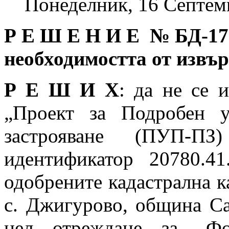
Понеделник, 16 Септем
Р Е Ш Е Н И Е № БД
-17
необходимостта от извъ
Р Е Ш И Х
: да не се 
„Проект за Подробен 
застрояване (ПУП-
идентификатор 20780.4
одобрените кадастрална к
с. Джигурово, община Са
цел отреждане за „Фо