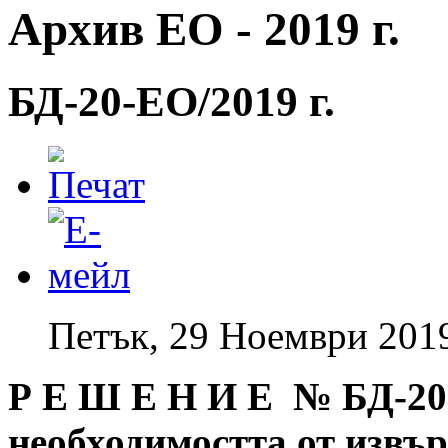
Архив ЕО - 2019 г.
БД-20-EO/2019 г.
Петък, 29 Ноември 201
Р Е Ш Е Н И Е № БД
-20
необходимостта от извъ