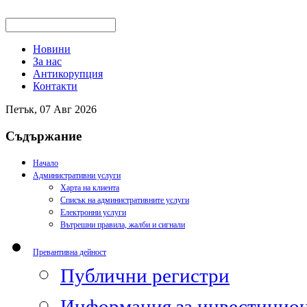
Новини
За нас
Антикорупция
Контакти
Петък, 07 Авг 2026
Съдържание
Начало
Административни услуги
Харта на клиента
Списък на административните услуги
Електронни услуги
Вътрешни правила, жалби и сигнали
Превантивна дейност
Публични регистри
Информация за инвестицион