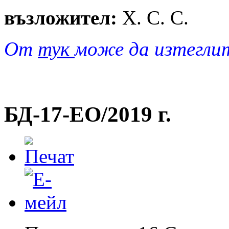
възложител:
Х. С. С.
От
тук
може да изтегли
БД-17-EO/2019 г.