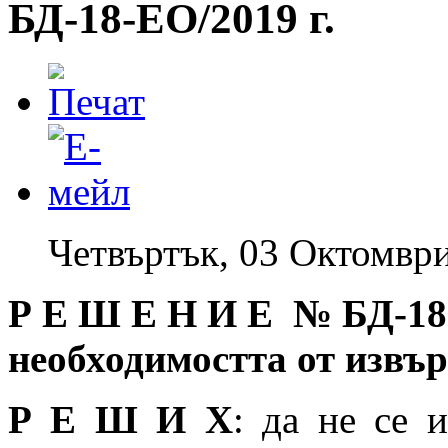
БД-18-EO/2019 г.
Четвъртък, 03 Октомври
Р Е Ш Е Н И Е № БД
-18
необходимостта от извъ
Р Е Ш И Х
: да не се 