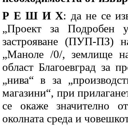
Р Е Ш И Х
: да не се и
„Проект за Подробен 
застрояване (ПУП-ПЗ) 
„Маноле /0/, землище н
област Благоевград за п
„нива“ в за „производс
магазини“, при прилаганет
се окаже значително от
околната среда и човешкот