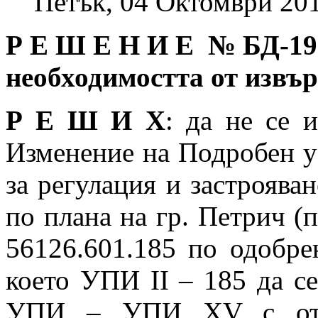
Петък, 04 Октомври 201
Р Е Ш Е Н И Е № БД
-19
необходимостта от извъ
Р Е Ш И Х
: да не се 
Изменение на Подробен у
за регулация и застрояван
по плана на гр. Петрич (
56126.601.185 по одобре
което УПИ II – 185 да се
УПИ – УПИ XV с отре