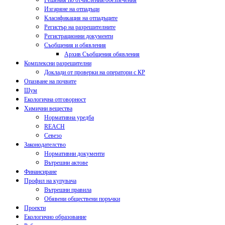
Решения по отчисления/обезпечения
Изгаряне на отпадъци
Класификация на отпадъците
Регистър на разрешителните
Регистрационни документи
Съобщения и обявления
Архив Съобщения обявления
Комплексни разрешителни
Доклади от проверки на оператори с КР
Опазване на почвите
Шум
Екологична отговорност
Химични вещества
Нормативна уредба
REACH
Севезо
Законодателство
Нормативни документи
Вътрешни актове
Финансиране
Профил на купувача
Вътрешни правила
Обявени обществени поръчки
Проекти
Екологично образование