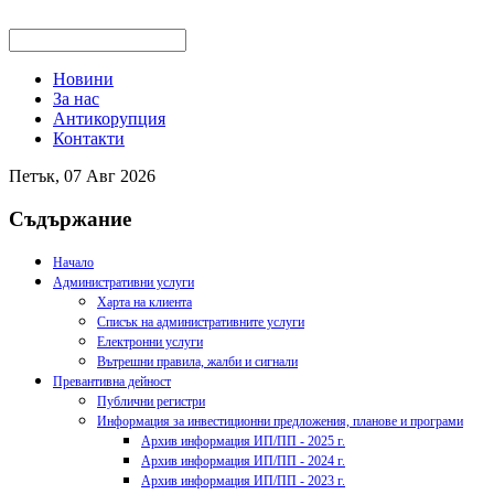
Новини
За нас
Антикорупция
Контакти
Петък, 07 Авг 2026
Съдържание
Начало
Административни услуги
Харта на клиента
Списък на административните услуги
Електронни услуги
Вътрешни правила, жалби и сигнали
Превантивна дейност
Публични регистри
Информация за инвестиционни предложения, планове и програми
Архив информация ИП/ПП - 2025 г.
Архив информация ИП/ПП - 2024 г.
Архив информация ИП/ПП - 2023 г.