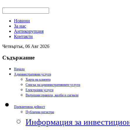
Новини
За нас
Антикорупция
Контакти
Четвъртък, 06 Авг 2026
Съдържание
Начало
Административни услуги
Харта на клиента
Списък на административните услуги
Електронни услуги
Вътрешни правила, жалби и сигнали
Превантивна дейност
Публични регистри
Информация за инвестицион