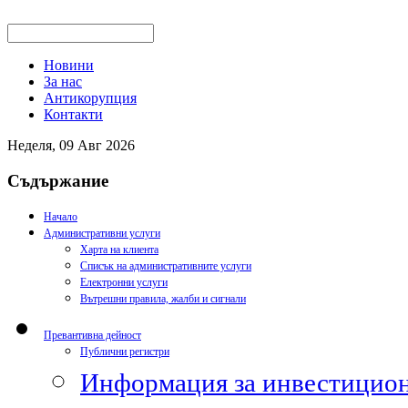
Новини
За нас
Антикорупция
Контакти
Неделя, 09 Авг 2026
Съдържание
Начало
Административни услуги
Харта на клиента
Списък на административните услуги
Електронни услуги
Вътрешни правила, жалби и сигнали
Превантивна дейност
Публични регистри
Информация за инвестицион