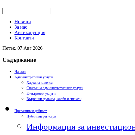
Новини
За нас
Антикорупция
Контакти
Петък, 07 Авг 2026
Съдържание
Начало
Административни услуги
Харта на клиента
Списък на административните услуги
Електронни услуги
Вътрешни правила, жалби и сигнали
Превантивна дейност
Публични регистри
Информация за инвестицион