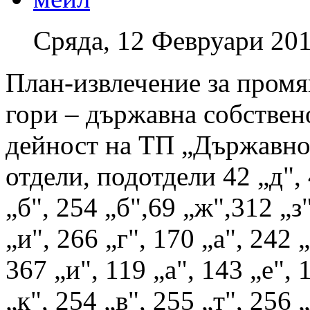
Сряда, 12 Февруари 201
План-извлечение за промян
гори – държавна собствен
дейност на ТП „Държавно 
отдели, подотдели 42 „д", 
„б", 254 „б",69 „ж",312 „з"
„и", 266 „г", 170 „а", 242 
367 „и", 119 „а", 143 „е", 
„к", 254 „в", 255 „т", 256 