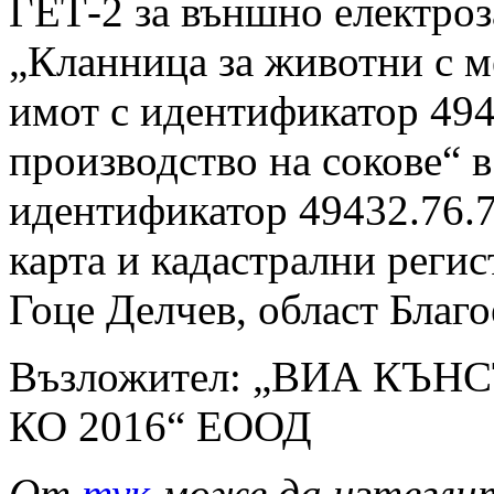
ГЕТ-2 за външно електроз
„Кланница за животни с м
имот с идентификатор 494
производство на сокове“ 
идентификатор 49432.76.7
карта и кадастрални реги
Гоце Делчев, област Благо
Възложител: „ВИА КЪН
КО 2016“ ЕООД
От
тук
може да изтегли