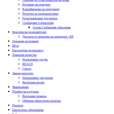
Решения по отчисления/обезпечения
Изгаряне на отпадъци
Класификация на отпадъците
Регистър на разрешителните
Регистрационни документи
Съобщения и обявления
Архив Съобщения обявления
Комплексни разрешителни
Доклади от проверки на оператори с КР
Опазване на почвите
Шум
Екологична отговорност
Химични вещества
Нормативна уредба
REACH
Севезо
Законодателство
Нормативни документи
Вътрешни актове
Финансиране
Профил на купувача
Вътрешни правила
Обявени обществени поръчки
Проекти
Екологично образование