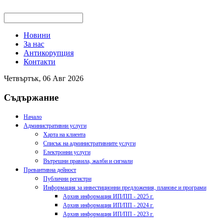
Новини
За нас
Антикорупция
Контакти
Четвъртък, 06 Авг 2026
Съдържание
Начало
Административни услуги
Харта на клиента
Списък на административните услуги
Електронни услуги
Вътрешни правила, жалби и сигнали
Превантивна дейност
Публични регистри
Информация за инвестиционни предложения, планове и програми
Архив информация ИП/ПП - 2025 г.
Архив информация ИП/ПП - 2024 г.
Архив информация ИП/ПП - 2023 г.