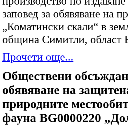
производство по издаване
заповед за обявяване на 
„Коматински скали“ в зем
община Симитли, област Б
Прочети още...
Обществени обсъждани
обявяване на защитена
природните местообит
фауна BG0000220 „До