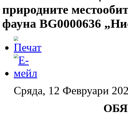
природните местообит
фауна BG0000636 „Ни
Сряда, 12 Февруари 202
О
Б
Я