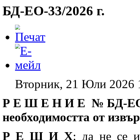
БД-EO-33/2026 г.
Вторник, 21 Юли 2026 
Р Е Ш Е Н И Е № БД
-Е
необходимостта от извъ
Р Е Ш И Х
: да не се 