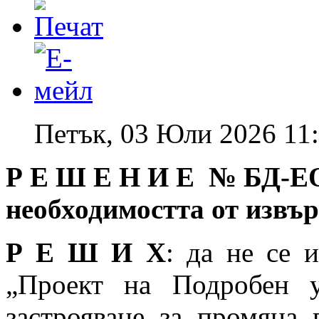
Петък, 03 Юли 2026 11
Р Е Ш Е Н И Е № БД
-Е
необходимостта от извъ
Р Е Ш И Х
: да не се 
„Проект на Подробен 
застрояване за промяна 