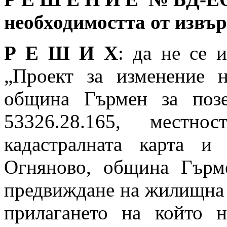
необходимостта от извъ
Р Е Ш И Х
: да не се 
„Проект за изменение 
община Гърмен за поз
53326.28.165, местн
кадастралната карта и
Огняново, община Гърме
предвиждане на жилищна 
прилагането на който 