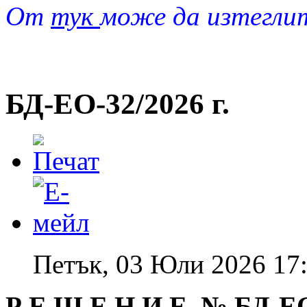
От
тук
може да изтегли
БД-EO-32/2026 г.
Петък, 03 Юли 2026 17
Р Е Ш Е Н И Е № БД
-Е