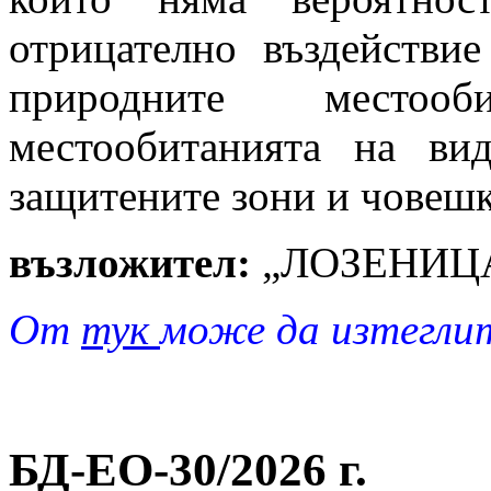
отрицателно въздействие
природните местоо
местообитанията на ви
защитените зони и човешк
възложител:
„ЛОЗЕНИЦА
От
тук
може да изтегли
БД-EO-30/2026 г.