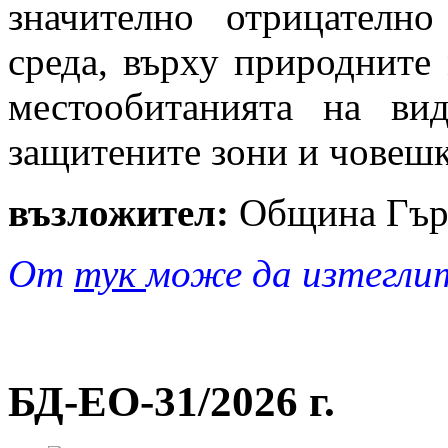
значително отрицателно
среда, върху природните
местообитанията на ви
защитените зони и човешк
възложител:
Община Гъ
От
тук
може да изтегли
БД-EO-31/2026 г.