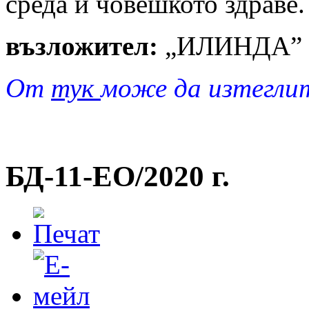
среда и човешкото здраве.
възложител:
„ИЛИНДА”
От
тук
може да изтегли
БД-11-EO/2020 г.