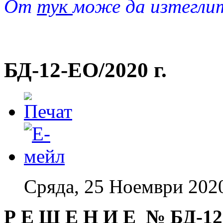
От
тук
може да изтегли
БД-12-EO/2020 г.
Сряда, 25 Ноември 202
Р Е Ш Е Н И Е № БД
-12