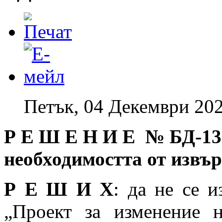
Петък, 04 Декември 202
Р Е Ш Е Н И Е № БД
-13
необходимостта от извъ
Р Е Ш И Х
: да не се 
„Проект за изменение 