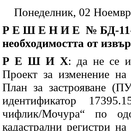
Понеделник, 02 Ноемвр
Р Е Ш Е Н И Е № БД
-11
необходимостта от извъ
Р Е Ш И Х
: да не се 
Проект за изменение на
План за застрояване (П
идентификатор 17395.1
чифлик/Мочура“ по од
кадастрални регистри на