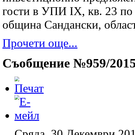
гости в УПИ ІХ, кв. 23 по
община Сандански, област
Прочети още...
Съобщение №959/201
Сряда, 30 Декември 201