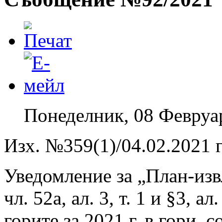
Понеделник, 08 Февруа
Изх. №359(1)/04.02.2021 г
Уведомление за „План-извле
чл. 52а, ал. 3, т. 1 и §3, ал
горите за 2021 г. в гори, 