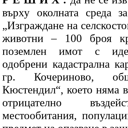
върху околната среда з
„Изграждане на селскосто
животни – 100 броя к
поземлен имот с иден
одобрени кадастрална ка
гр. Кочериново, об
Кюстендил“, което няма в
отрицателно възде
местообитания, популаци