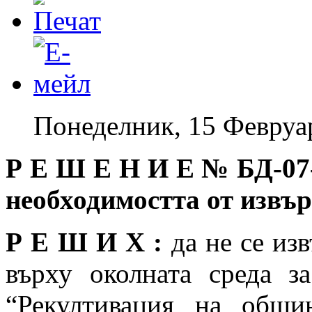
Понеделник, 15 Февруа
Р Е Ш Е Н И Е №
БД-07
необходимостта от изв
Р Е Ш И Х :
да не се из
върху околната среда з
“Рекултивация на общи