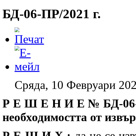
БД-06-ПР/2021 г.
Сряда, 10 Февруари 202
Р Е Ш Е Н И Е №
БД-06
необходимостта от изв
Р Е Ш И Х :
да не се из