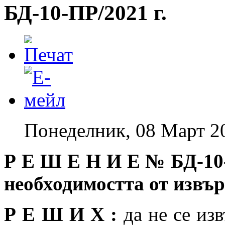
БД-10-ПР/2021 г.
Понеделник, 08 Март 2
Р Е Ш Е Н И Е №
БД-10
необходимостта от изв
Р Е Ш И Х :
да не се из