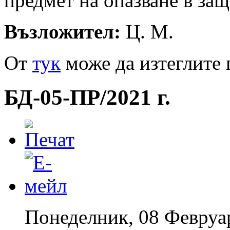
предмет на опазване в за
Възложител:
Ц. М.
От
тук
може да изтеглите 
БД-05-ПР/2021 г.
Понеделник, 08 Февруа