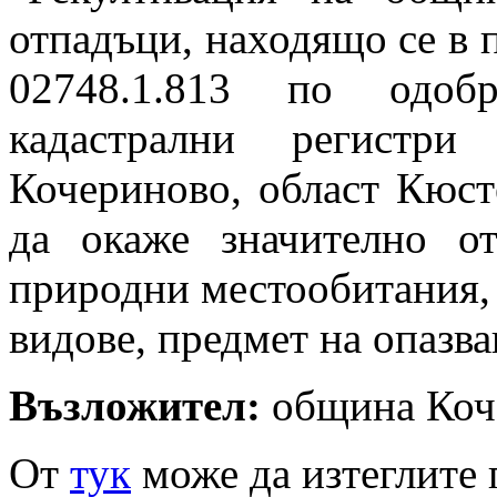
отпадъци, находящо се в 
02748.1.813 по одоб
кадастрални регистр
Кочериново, област Кюст
да окаже значително от
природни местообитания,
видове, предмет на опазв
Възложител:
община Коч
От
тук
може да изтеглите 