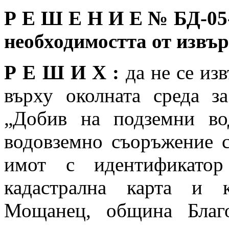
Р Е Ш Е Н И Е №
БД-05
необходимостта от изв
Р Е Ш И Х :
да не се из
върху околната среда з
„Добив на подземни во
водовземно съоръжение 
имот с идентификатор
кадастрална карта и 
Мощанец, община Благое