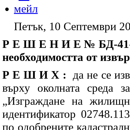
Петък, 10 Септември 20
Р Е Ш Е Н И Е №
БД-41
необходимостта от изв
Р Е Ш И Х :
да не се изв
върху околната среда з
„Изграждане на жилищн
идентификатор 02748.1
по одобрените кадастралн