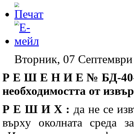
Вторник, 07 Септември
Р Е Ш Е Н И Е №
БД-40
необходимостта от изв
Р Е Ш И Х :
да не се из
върху околната среда з