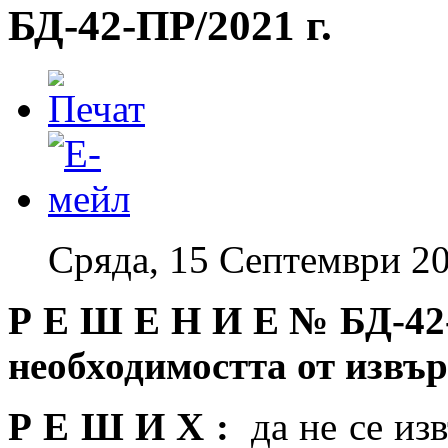
БД-42-ПР/2021 г.
Сряда, 15 Септември 20
Р Е Ш Е Н И Е №
БД-42
необходимостта от изв
Р Е Ш И Х :
да не се изв