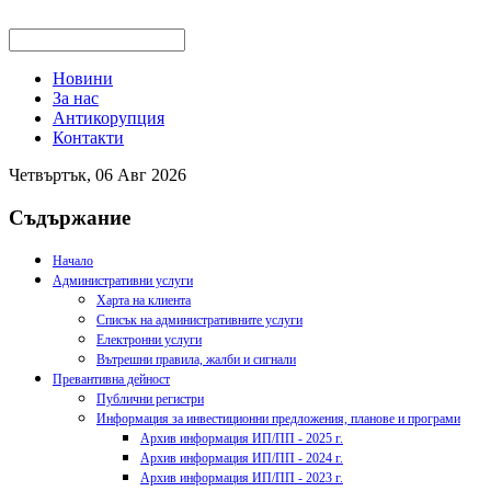
Новини
За нас
Антикорупция
Контакти
Четвъртък, 06 Авг 2026
Съдържание
Начало
Административни услуги
Харта на клиента
Списък на административните услуги
Електронни услуги
Вътрешни правила, жалби и сигнали
Превантивна дейност
Публични регистри
Информация за инвестиционни предложения, планове и програми
Архив информация ИП/ПП - 2025 г.
Архив информация ИП/ПП - 2024 г.
Архив информация ИП/ПП - 2023 г.