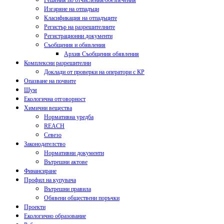
Решения по отчисления/обезпечения
Изгаряне на отпадъци
Класификация на отпадъците
Регистър на разрешителните
Регистрационни документи
Съобщения и обявления
Архив Съобщения обявления
Комплексни разрешителни
Доклади от проверки на оператори с КР
Опазване на почвите
Шум
Екологична отговорност
Химични вещества
Нормативна уредба
REACH
Севезо
Законодателство
Нормативни документи
Вътрешни актове
Финансиране
Профил на купувача
Вътрешни правила
Обявени обществени поръчки
Проекти
Екологично образование