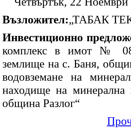
Четвъртък, 22 Ноември 
Възложител:
„ТАБАК ТЕ
Инвестиционно предлож
комплекс в имот № 08
землище на с. Баня, общин
водовземане на минер
находище на минерална в
община Разлог“
Проч