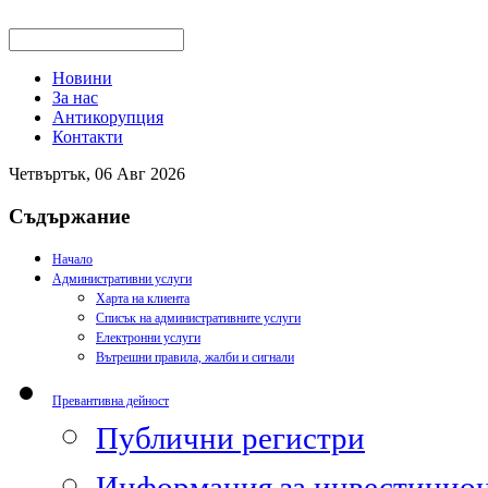
Новини
За нас
Антикорупция
Контакти
Четвъртък, 06 Авг 2026
Съдържание
Начало
Административни услуги
Харта на клиента
Списък на административните услуги
Електронни услуги
Вътрешни правила, жалби и сигнали
Превантивна дейност
Публични регистри
Информация за инвестицион