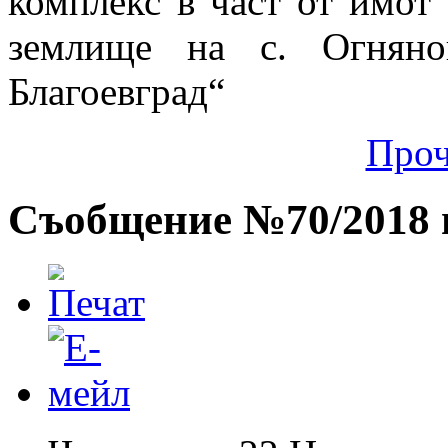
комплекс в част от имот
землище на с. Огняно
Благоевград“
Проч
Съобщение №70/2018 г