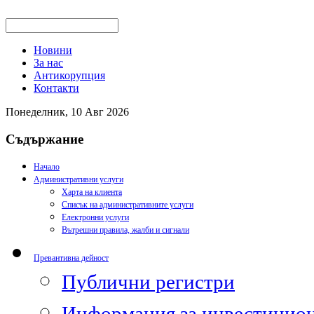
Новини
За нас
Антикорупция
Контакти
Понеделник, 10 Авг 2026
Съдържание
Начало
Административни услуги
Харта на клиента
Списък на административните услуги
Електронни услуги
Вътрешни правила, жалби и сигнали
Превантивна дейност
Публични регистри
Информация за инвестицион