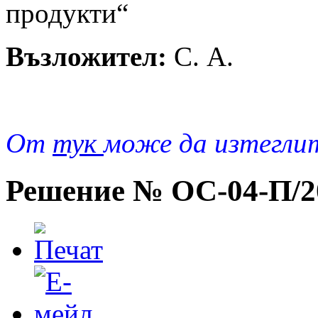
продукти“
Възложител:
С. А.
От
тук
може да изтегли
Решение № ОС-04-П/20