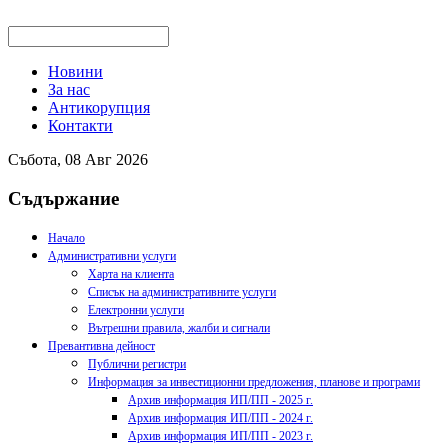
Новини
За нас
Антикорупция
Контакти
Събота, 08 Авг 2026
Съдържание
Начало
Административни услуги
Харта на клиента
Списък на административните услуги
Електронни услуги
Вътрешни правила, жалби и сигнали
Превантивна дейност
Публични регистри
Информация за инвестиционни предложения, планове и програми
Архив информация ИП/ПП - 2025 г.
Архив информация ИП/ПП - 2024 г.
Архив информация ИП/ПП - 2023 г.