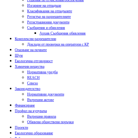
Решения по отчисления/обезпечения
Изгаряне на отпадъци
Класификация на отпадъците
Регистър на разрешителните
Регистрационни документи
Съобщения и обявления
Архив Съобщения обявления
Комплексни разрешителни
Доклади от проверки на оператори с КР
Опазване на почвите
Шум
Екологична отговорност
Химични вещества
Нормативна уредба
REACH
Севезо
Законодателство
Нормативни документи
Вътрешни актове
Финансиране
Профил на купувача
Вътрешни правила
Обявени обществени поръчки
Проекти
Екологично образование