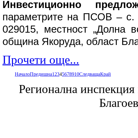
Инвестиционно предл
параметрите на ПСОВ – с
029015, местност „Долна в
община Якоруда, област Бла
Прочети още...
Начало
Предишна
1
2
3
4
5
6
7
8
9
10
Следваща
Край
Регионална инспекция п
Благое