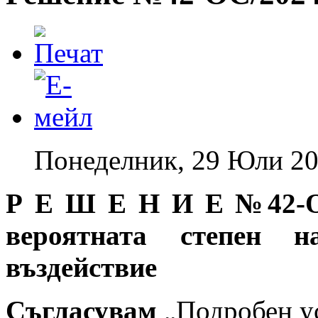
Понеделник, 29 Юли 20
Р Е Ш Е Н И Е №42-ОС
вероятната степен н
въздействие
Съгласувам
„Подробен у