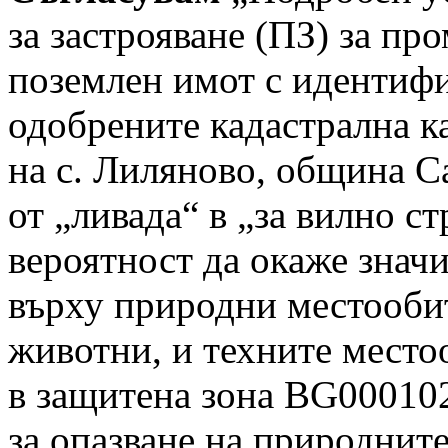
за застрояване (ПЗ) за пр
поземлен имот с идентифи
одобрените кадастрална к
на с. Лиляново, община С
от „ливада“ в „за вилно с
вероятност да окаже знач
върху природни местообит
животни, и техните место
в защитена зона BG00010
за опазване на природнит