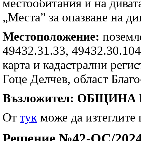
местообитания и на диват
„Места” за опазване на ди
Местоположение:
поземл
49432.31.33, 49432.30.10
карта и кадастрални реги
Гоце Делчев, област Благо
Възложител:
ОБЩИНА 
Oт
тук
може да изтеглите 
Решение №42-ОС/2024 