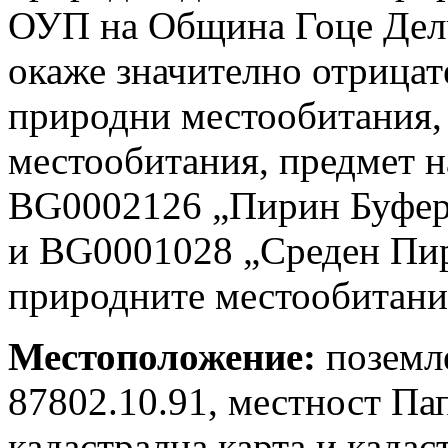
ОУП на Община Гоце Делч
окаже значително отрицат
природни местообитания, 
местообитания, предмет н
BG0002126 „Пирин Буфер“
и BG0001028 „Среден Пир
природните местообитания
Местоположение:
поземл
87802.10.91, местност Па
кадастрална карта и кадас