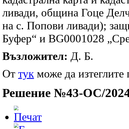
ливади, община Гоце Делч
на с. Попови ливади); з
Буфер“ и BG0001028 „Сре
Възложител:
Д. Б.
Oт
тук
може да изтеглите 
Решение №43-ОС/2024 