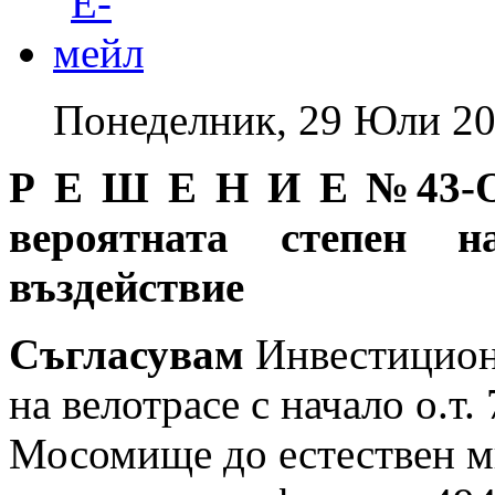
Понеделник, 29 Юли 20
Р Е Ш Е Н И Е №43-ОС
вероятната степен н
въздействие
Съгласувам
Инвестицион
на велотрасе с начало о.т.
Мосомище до естествен м