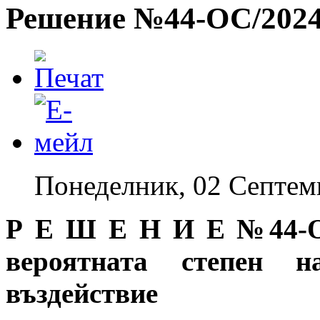
Решение №44-ОС/2024 
Понеделник, 02 Септем
Р Е Ш Е Н И Е №44-ОС
вероятната степен н
въздействие