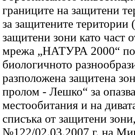
границите на защитени те
за защитените територии (
защитени зони като част 
мрежа „НАТУРА 2000“ по 
биологичното разнообрази
разположена защитена зо
пролом - Лешко“ за опазв
местообитания и на диват
списъка от защитени зони
№122/02.03.2007 г. на Мин