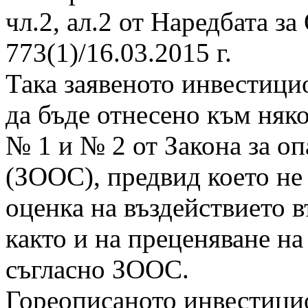
чл.2, ал.2 от Наредбата з
773(1)/16.03.2015 г.
Така заявеното инвестиц
да бъде отнесено към няк
№ 1 и № 2 от Закона за оп
(ЗООС), предвид което не
оценка на въздействието 
както и на преценяване н
съгласно ЗООС.
Гореописаното инвестици