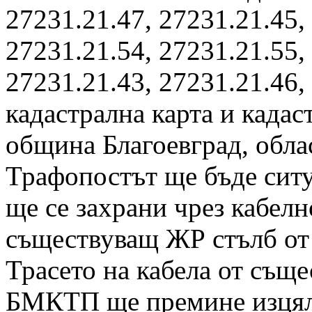
27231.21.47, 27231.21.45,
27231.21.54, 27231.21.55,
27231.21.43, 27231.21.46,
кадастрална карта и кадас
община Благоевград, обла
Трафопостът ще бъде ситу
ще се захрани чрез кабел
съществуващ ЖР стълб от
Трасето на кабела от същ
БМКТП ще премине изцяло