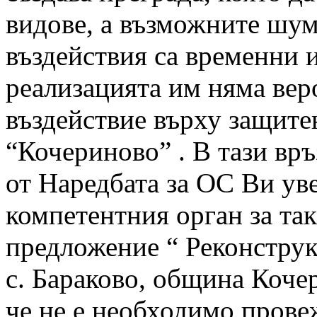
видове, а възможните шу
въздействия са временни и
реализацията им няма вер
въздействие върху защит
“Кочериново” . В тази връз
от Наредбата за ОС Ви ув
компетентния орган за та
предложение “ Реконстру
с. Бараково, община Коче
че не е необходимо прове