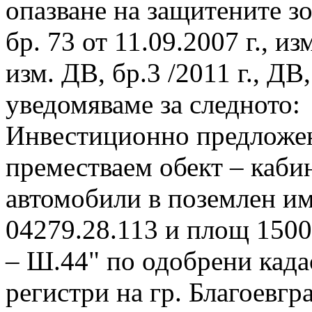
опазване на защитените зо
бр. 73 от 11.09.2007 г., из
изм. ДВ, бр.3 /2011 г., ДВ,
уведомяваме за следното:
Инвестиционно предложен
преместваем обект – кабин
автомобили в поземлен им
04279.28.113 и площ 1500
– Ш.44" по одобрени када
регистри на гр. Благоевгр