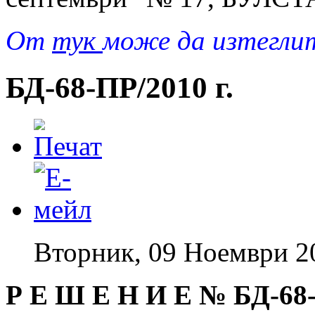
От
тук
може да изтегли
БД-68-ПР/2010 г.
Вторник, 09 Ноември 2
Р Е Ш Е Н И Е №
БД-68-