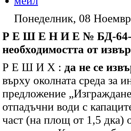
Понеделник, 08 Ноемвр
Р Е Ш Е Н И Е №
БД-64-
необходимостта от изв
Р Е Ш И Х :
да не се из
върху околната среда за 
предложение „Изграждане 
отпадъчни води с капацит
част (на площ от 1,5 дка) 