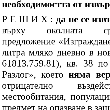
необходимостта от изв
Р Е Ш И Х :
да не се из
върху околната с
предложение «Изграждане
литра мляко дневно в н
61813.759.81), кв. 38 п
Разлог», което
няма вер
отрицателно възде
местообитания, популаци
предмет на опазване в за