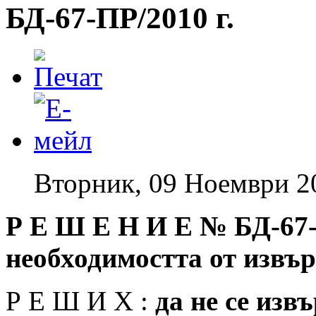
БД-67-ПР/2010 г.
Вторник, 09 Ноември 2
Р Е Ш Е Н И Е №
БД-67-
необходимостта от изв
Р Е Ш И Х :
да не се изв