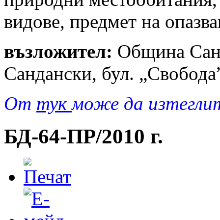
видове, предмет на опазв
възложител:
Община Санд
Сандански, бул. „Свобод
От
тук
може да изтегли
БД-64-ПР/2010 г.