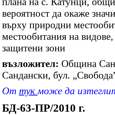
плана на с. Катунци, общ
вероятност да окаже знач
върху природни местооби
местообитания на видове,
защитени зони
възложител:
Община Санд
Сандански, бул. „Свобод
От
тук
може да изтегли
БД-63-ПР/2010 г.