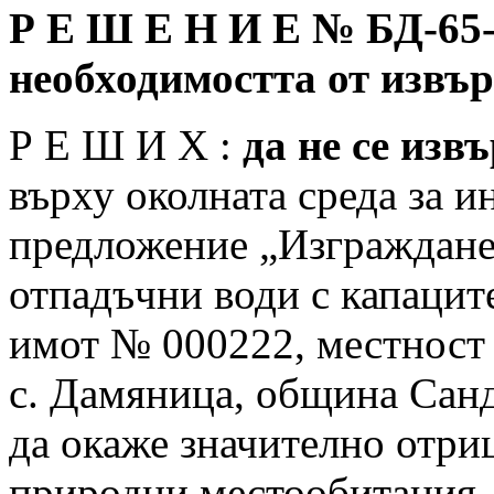
Р Е Ш Е Н И Е №
БД-65-
необходимостта от изв
Р Е Ш И Х :
да не се изв
върху околната среда за 
предложение „Изграждане 
отпадъчни води с капацит
имот № 000222, местност
с. Дамяница, община Сан
да окаже значително отри
природни местообитания,