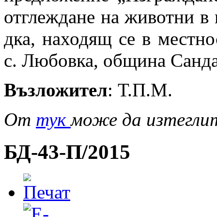
отглеждане на животни в
дка, находящ се в местно
с. Любовка, община Санд
Възложител
: Т.П.М.
От
тук
може да изтегли
БД-43-П/2015