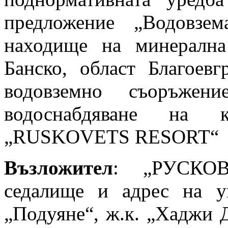
предложение „Водовзе
находище на минералн
Банско, област Благоев
водовземно съоръжени
водоснабдяване на к
„RUSKOVETS RESORT“
Възложител
: „РУСКО
седалище и адрес на у
„Подуяне“, ж.к. „Хаджи 