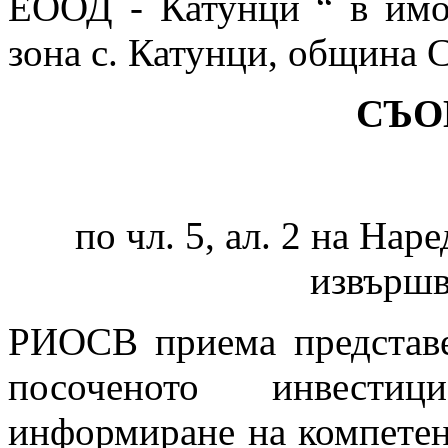
ЕООД - Катунци “ в имо
зона с. Катунци, община 
СЪО
по чл. 5, ал. 2 на Нар
извърш
РИОСВ приема представе
посоченото инвестиц
информиране на компетен