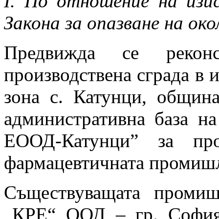
І. По отношение на изи
Закона за опазване на ок
Предвижда се реконс
производствена сграда в 
зона с. Катунци, общин
административна база н
ЕООД-Катунци” за про
фармацевтичната промишл
Съществуващата промиш
„КРЕ“ ООД – гр. София,