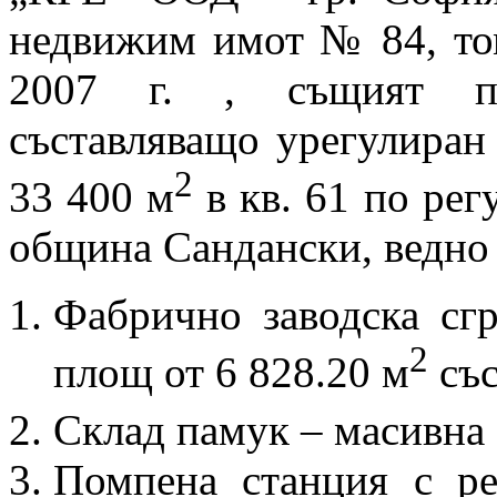
недвижим имот № 84, том
2007 г. , същият пре
съставляващо урегулира
2
33 400 м
в кв. 61 по рег
община Сандански, ведно 
Фабрично заводска сгр
2
площ от 6 828.20 м
със
Склад памук – масивна 
Помпена станция с р