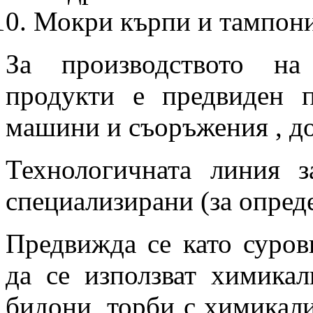
Мокри кърпи и тампон
За производството на
продукти е предвиден 
машини и съоръжения , д
Технологичната линия з
специализирани (за опре
Предвижда се като суров
да се използват химикал
бидони, торби с химикали