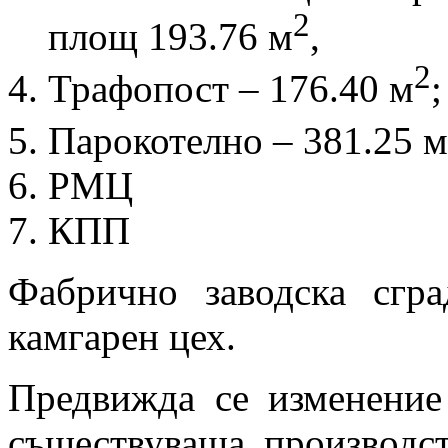
2
площ 193.76 м
,
2
Трафопост – 176.40 м
;
Парокотелно – 381.25 м
РМЦ
КПП
Фабрично заводска сгра
камгарен цех.
Предвижда се изменение
съществуваща производст