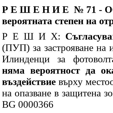
Р Е Ш Е Н И Е № 71
-
О
вероятната степен на от
Р Е Ш И Х:
Съгласув
(ПУП) за застрояване на 
Илинденци за фотоволт
няма вероятност
да ок
въздействие
върху местоо
на опазване в защитена з
BG 0000366