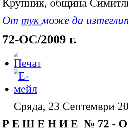
Крупник, община Симитли,
Oт
тук
може да изтегли
72-ОС/2009 г.
Сряда, 23 Септември 20
Р Е Ш Е Н И Е № 72
-
О