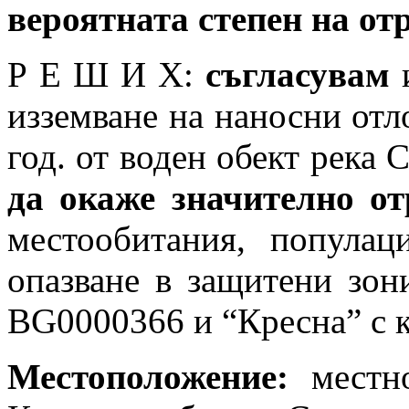
вероятната степен на от
Р Е Ш И Х:
съгласувам
и
изземване на наносни отл
год. от воден обект река 
да окаже значително от
местообитания, популац
опазване в защитени зон
BG0000366 и “Кресна” с 
Местоположение:
местн