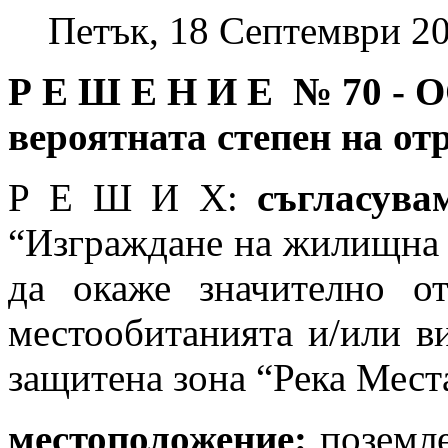
Петък, 18 Септември 20
Р Е Ш Е Н И Е № 70
-
О
вероятната степен на от
Р Е Ш И Х:
съгласува
“Изграждане на жилищна с
да окаже значително от
местообитанията и/или ви
защитена зона “Река Мест
местоположение:
поземле