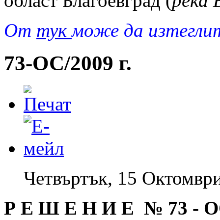
област Благоевград (
река 
Oт
тук
може да изтегли
73-ОС/2009 г.
Четвъртък, 15 Октомври
Р Е Ш Е Н И Е № 73
-
О