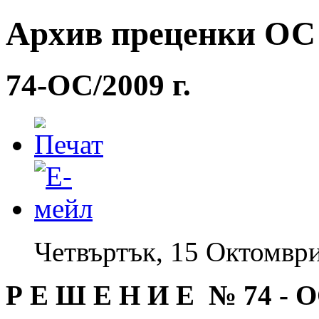
Архив преценки ОС -
74-ОС/2009 г.
Четвъртък, 15 Октомври
Р Е Ш Е Н И Е № 74
-
О