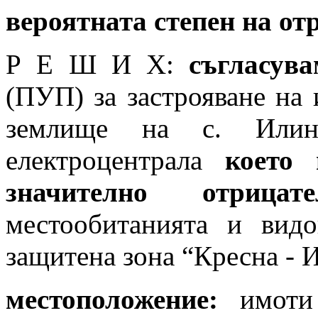
вероятната степен на от
Р Е Ш И Х:
съгласув
(ПУП) за застрояване н
землище на с. Илин
електроцентрала
което
значително отрицат
местообитанията и видо
защитена зона “Кресна - 
местоположение:
имоти