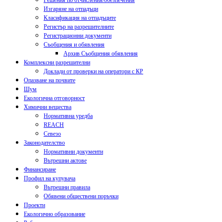
Решения по отчисления/обезпечения
Изгаряне на отпадъци
Класификация на отпадъците
Регистър на разрешителните
Регистрационни документи
Съобщения и обявления
Архив Съобщения обявления
Комплексни разрешителни
Доклади от проверки на оператори с КР
Опазване на почвите
Шум
Екологична отговорност
Химични вещества
Нормативна уредба
REACH
Севезо
Законодателство
Нормативни документи
Вътрешни актове
Финансиране
Профил на купувача
Вътрешни правила
Обявени обществени поръчки
Проекти
Екологично образование