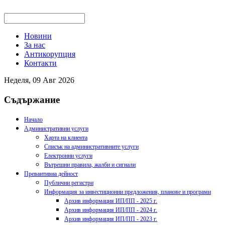
Новини
За нас
Антикорупция
Контакти
Неделя, 09 Авг 2026
Съдържание
Начало
Административни услуги
Харта на клиента
Списък на административните услуги
Електронни услуги
Вътрешни правила, жалби и сигнали
Превантивна дейност
Публични регистри
Информация за инвестиционни предложения, планове и програми
Архив информация ИП/ПП - 2025 г.
Архив информация ИП/ПП - 2024 г.
Архив информация ИП/ПП - 2023 г.