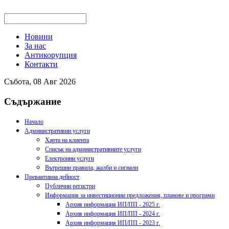
Новини
За нас
Антикорупция
Контакти
Събота, 08 Авг 2026
Съдържание
Начало
Административни услуги
Харта на клиента
Списък на административните услуги
Електронни услуги
Вътрешни правила, жалби и сигнали
Превантивна дейност
Публични регистри
Информация за инвестиционни предложения, планове и програми
Архив информация ИП/ПП - 2025 г.
Архив информация ИП/ПП - 2024 г.
Архив информация ИП/ПП - 2023 г.