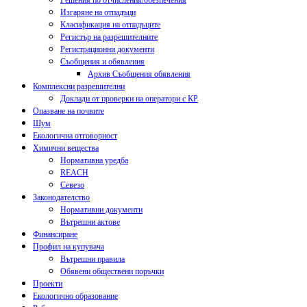
Решения по отчисления/обезпечения
Изгаряне на отпадъци
Класификация на отпадъците
Регистър на разрешителните
Регистрационни документи
Съобщения и обявления
Архив Съобщения обявления
Комплексни разрешителни
Доклади от проверки на оператори с КР
Опазване на почвите
Шум
Екологична отговорност
Химични вещества
Нормативна уредба
REACH
Севезо
Законодателство
Нормативни документи
Вътрешни актове
Финансиране
Профил на купувача
Вътрешни правила
Обявени обществени поръчки
Проекти
Екологично образование