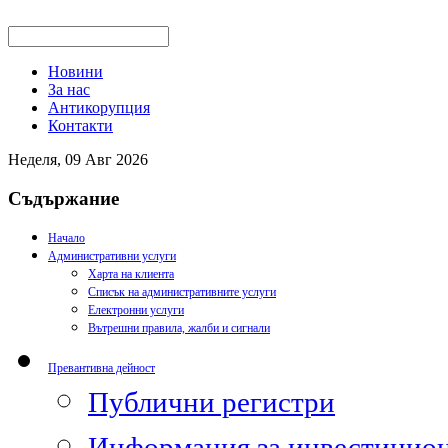
Новини
За нас
Антикорупция
Контакти
Неделя, 09 Авг 2026
Съдържание
Начало
Административни услуги
Харта на клиента
Списък на административните услуги
Електронни услуги
Вътрешни правила, жалби и сигнали
Превантивна дейност
Публични регистри
Информация за инвестицион