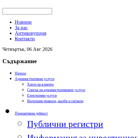
Новини
За нас
Антикорупция
Контакти
Четвъртък, 06 Авг 2026
Съдържание
Начало
Административни услуги
Харта на клиента
Списък на административните услуги
Електронни услуги
Вътрешни правила, жалби и сигнали
Превантивна дейност
Публични регистри
Информация за инвестицион