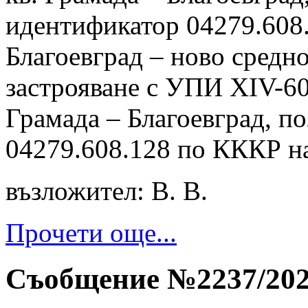
идентификатор 04279.608.
Благоевград – ново средн
застрояване с УПИ ХIV-608
Грамада – Благоевград, п
04279.608.128 по КККР на
възложител: В. В.
Прочети още...
Съобщение №2237/2024