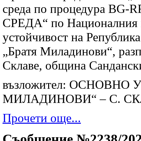
среда по процедура BG
СРЕДА“ по Националния п
устойчивост на Републик
„Братя Миладинови“, разпо
Склаве, община Сандански
възложител: ОСНОВНО
МИЛАДИНОВИ“ – С. С
Прочети още...
Съобщение №2238/2024