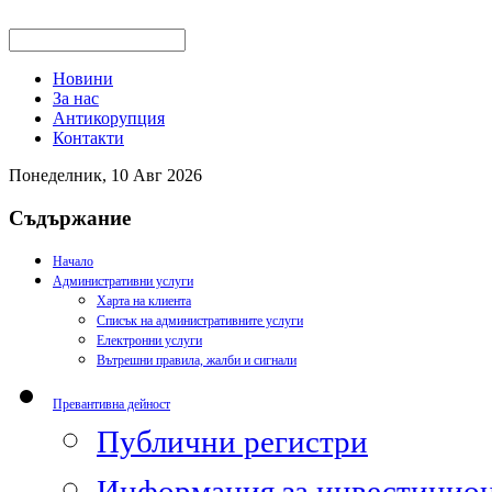
Новини
За нас
Антикорупция
Контакти
Понеделник, 10 Авг 2026
Съдържание
Начало
Административни услуги
Харта на клиента
Списък на административните услуги
Електронни услуги
Вътрешни правила, жалби и сигнали
Превантивна дейност
Публични регистри
Информация за инвестицион