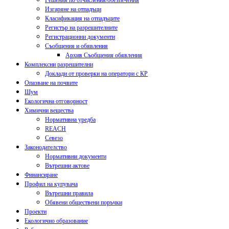
Решения по отчисления/обезпечения
Изгаряне на отпадъци
Класификация на отпадъците
Регистър на разрешителните
Регистрационни документи
Съобщения и обявления
Архив Съобщения обявления
Комплексни разрешителни
Доклади от проверки на оператори с КР
Опазване на почвите
Шум
Екологична отговорност
Химични вещества
Нормативна уредба
REACH
Севезо
Законодателство
Нормативни документи
Вътрешни актове
Финансиране
Профил на купувача
Вътрешни правила
Обявени обществени поръчки
Проекти
Екологично образование