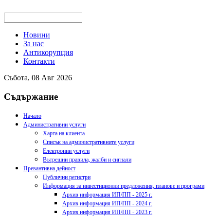
Новини
За нас
Антикорупция
Контакти
Събота, 08 Авг 2026
Съдържание
Начало
Административни услуги
Харта на клиента
Списък на административните услуги
Електронни услуги
Вътрешни правила, жалби и сигнали
Превантивна дейност
Публични регистри
Информация за инвестиционни предложения, планове и програми
Архив информация ИП/ПП - 2025 г.
Архив информация ИП/ПП - 2024 г.
Архив информация ИП/ПП - 2023 г.