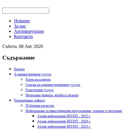
Новини
За нас
Антикорупция
Контакти
Събота, 08 Авг 2026
Съдържание
Начало
Административни услуги
Харта на клиента
Списък на административните услуги
Електронни услуги
Вътрешни правила, жалби и сигнали
Превантивна дейност
Публични регистри
Информация за инвестиционни предложения, планове и програми
Архив информация ИП/ПП - 2025 г.
Архив информация ИП/ПП - 2024 г.
Архив информация ИП/ПП - 2023 г.