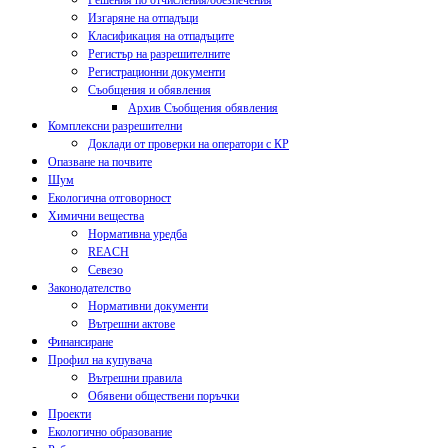
Решения по отчисления/обезпечения
Изгаряне на отпадъци
Класификация на отпадъците
Регистър на разрешителните
Регистрационни документи
Съобщения и обявления
Архив Съобщения обявления
Комплексни разрешителни
Доклади от проверки на оператори с КР
Опазване на почвите
Шум
Екологична отговорност
Химични вещества
Нормативна уредба
REACH
Севезо
Законодателство
Нормативни документи
Вътрешни актове
Финансиране
Профил на купувача
Вътрешни правила
Обявени обществени поръчки
Проекти
Екологично образование