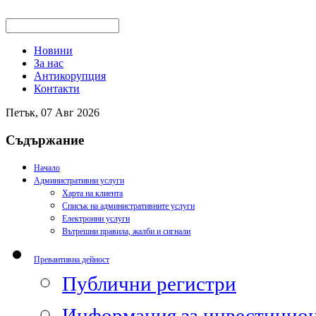
Новини
За нас
Антикорупция
Контакти
Петък, 07 Авг 2026
Съдържание
Начало
Административни услуги
Харта на клиента
Списък на административните услуги
Електронни услуги
Вътрешни правила, жалби и сигнали
Превантивна дейност
Публични регистри
Информация за инвестицион