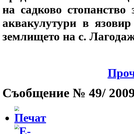
на садково стопанство 
аквакулутури в язовир
землището на с. Лагода
Проч
Съобщение № 49/ 2009 