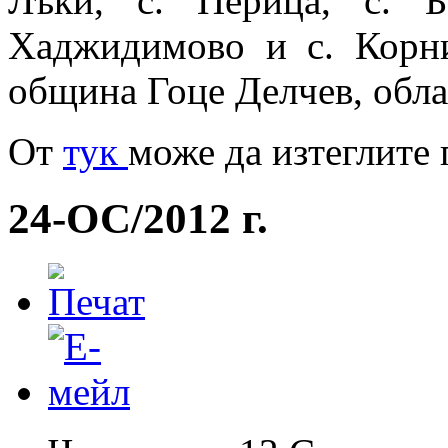
Лъки, с. Перица, с. Б
Хаджидимово и с. Корни
община Гоце Делчев, обла
Oт
тук
може да изтеглите 
24-ОС/2012 г.