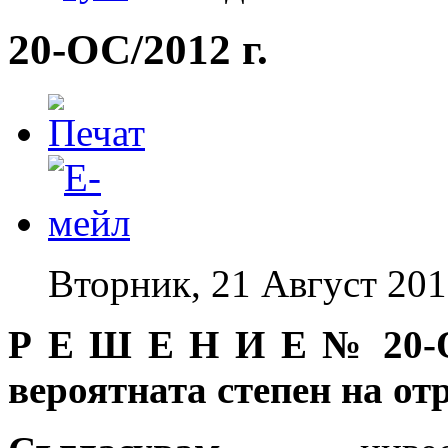
20-ОС/2012 г.
Вторник, 21 Август 201
Р Е Ш Е Н И Е № 20-ОС
вероятната степен на от