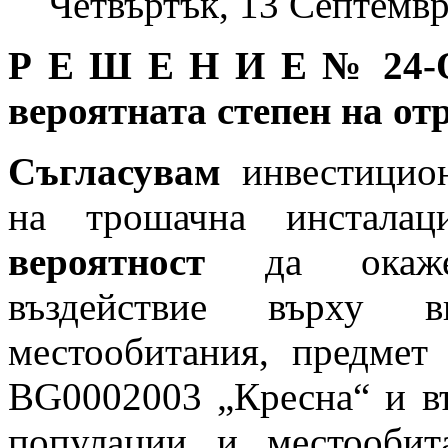
Четвъртък, 13 Септемвр
Р Е Ш Е Н И Е № 24-ОС
вероятната степен на от
Съгласувам
инвестицион
на трошачна инстала
вероятност
да окаже 
въздействие върху 
местообитания, предмет
BG0002003 „Кресна“ и в
популации и местообит