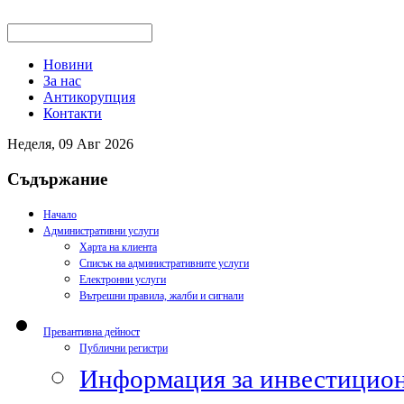
Новини
За нас
Антикорупция
Контакти
Неделя, 09 Авг 2026
Съдържание
Начало
Административни услуги
Харта на клиента
Списък на административните услуги
Електронни услуги
Вътрешни правила, жалби и сигнали
Превантивна дейност
Публични регистри
Информация за инвестицион