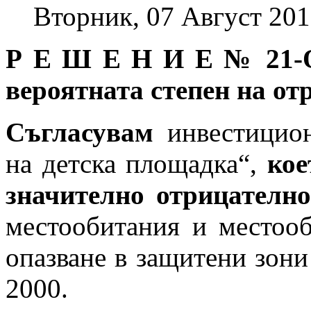
Вторник, 07 Август 201
Р Е Ш Е Н И Е № 21-ОС
вероятната степен на от
Съгласувам
инвестицион
на детска площадка“,
кое
значително отрицателно
местообитания и местооб
опазване в защитени зони
2000.